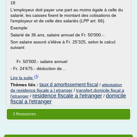
18
L'employeur doit payer une part au moins égale à celle du
salarié; les caisses fixent le montant des cotisations de
l'employeur et de celle des salariés (LPP art. 66).
Exemple:
Salarié de 36 ans, salaire annuel de Fr. 50'000.-.
Son salaire assuré s'élève à Fr. 25'325, selon le calcul
suivant:
Fr. 50'000.- salaire annuel
- Fr. 24'675.- déduction de...
Lire la suite
taux d amortissement fiscal
Thèmes liés :
/
attestation
de residence fiscale a l etranger
/
transfert domicile fiscal a
residence fiscale a l'etranger
domicile
l'etranger
/
/
fiscal a l'etranger
3 Ressources