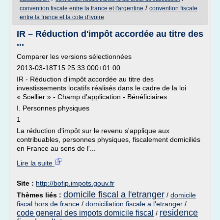
/
convention fiscale entre la france et l'argentine
convention fiscale
entre la france et la cote d'ivoire
IR – Réduction d'impôt accordée au titre des
...
Comparer les versions sélectionnées
2013-03-18T15:25:33.000+01:00
IR - Réduction d'impôt accordée au titre des
investissements locatifs réalisés dans le cadre de la loi
« Scellier » - Champ d'application - Bénéficiaires
I. Personnes physiques
1
La réduction d'impôt sur le revenu s'applique aux
contribuables, personnes physiques, fiscalement domiciliés
en France au sens de l'...
Lire la suite
Site :
http://bofip.impots.gouv.fr
domicile fiscal a l'etranger
Thèmes liés :
/
domicile
fiscal hors de france
/
domiciliation fiscale a l'etranger
/
residence
code general des impots domicile fiscal
/