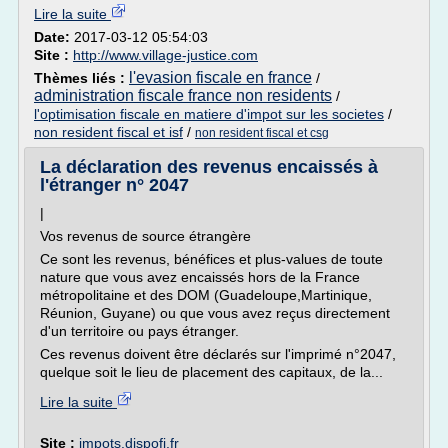
Lire la suite
Date:
2017-03-12 05:54:03
Site :
http://www.village-justice.com
l'evasion fiscale en france
Thèmes liés :
/
administration fiscale france non residents
/
l'optimisation fiscale en matiere d'impot sur les societes
/
non resident fiscal et isf
/
non resident fiscal et csg
La déclaration des revenus encaissés à
l'étranger n° 2047
|
Vos revenus de source étrangère
Ce sont les revenus, bénéfices et plus-values de toute
nature que vous avez encaissés hors de la France
métropolitaine et des DOM (Guadeloupe,Martinique,
Réunion, Guyane) ou que vous avez reçus directement
d'un territoire ou pays étranger.
Ces revenus doivent être déclarés sur l'imprimé n°2047,
quelque soit le lieu de placement des capitaux, de la...
Lire la suite
Site :
impots.dispofi.fr