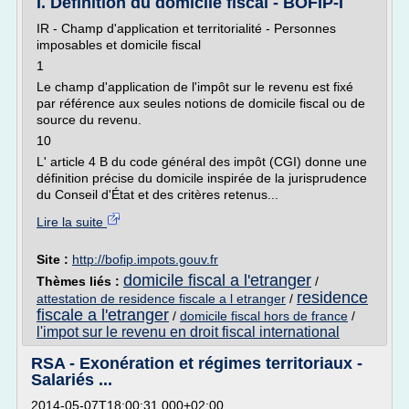
I. Définition du domicile fiscal - BOFIP-I
IR - Champ d'application et territorialité - Personnes
imposables et domicile fiscal
1
Le champ d'application de l'impôt sur le revenu est fixé
par référence aux seules notions de domicile fiscal ou de
source du revenu.
10
L' article 4 B du code général des impôt (CGI) donne une
définition précise du domicile inspirée de la jurisprudence
du Conseil d'État et des critères retenus...
Lire la suite
Site :
http://bofip.impots.gouv.fr
domicile fiscal a l'etranger
Thèmes liés :
/
residence
attestation de residence fiscale a l etranger
/
fiscale a l'etranger
/
domicile fiscal hors de france
/
l'impot sur le revenu en droit fiscal international
RSA - Exonération et régimes territoriaux -
Salariés ...
2014-05-07T18:00:31.000+02:00