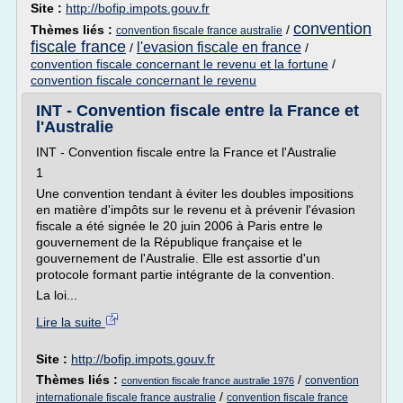
Site :
http://bofip.impots.gouv.fr
convention
Thèmes liés :
/
convention fiscale france australie
fiscale france
l'evasion fiscale en france
/
/
convention fiscale concernant le revenu et la fortune
/
convention fiscale concernant le revenu
INT - Convention fiscale entre la France et
l'Australie
INT - Convention fiscale entre la France et l'Australie
1
Une convention tendant à éviter les doubles impositions
en matière d'impôts sur le revenu et à prévenir l'évasion
fiscale a été signée le 20 juin 2006 à Paris entre le
gouvernement de la République française et le
gouvernement de l'Australie. Elle est assortie d'un
protocole formant partie intégrante de la convention.
La loi...
Lire la suite
Site :
http://bofip.impots.gouv.fr
Thèmes liés :
/
convention
convention fiscale france australie 1976
/
internationale fiscale france australie
convention fiscale france