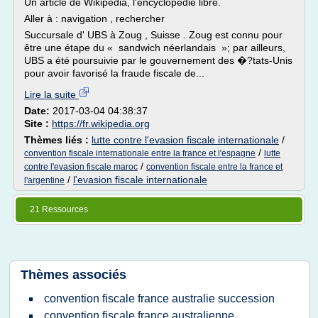
Un article de Wikipédia, l'encyclopédie libre.
Aller à : navigation , rechercher
Succursale d' UBS à Zoug , Suisse . Zoug est connu pour
être une étape du « sandwich néerlandais »; par ailleurs,
UBS a été poursuivie par le gouvernement des �?tats-Unis
pour avoir favorisé la fraude fiscale de...
Lire la suite
Date:
2017-03-04 04:38:37
Site :
https://fr.wikipedia.org
Thèmes liés :
lutte contre l'evasion fiscale internationale
/
/
convention fiscale internationale entre la france et l'espagne
lutte
/
contre l'evasion fiscale maroc
convention fiscale entre la france et
/
l'evasion fiscale internationale
l'argentine
21 Ressources
Thèmes associés
convention fiscale france australie succession
convention fiscale france australienne