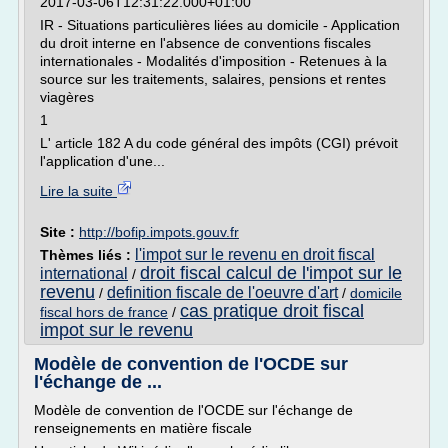
2017-03-06T12:31:22.000+01:00
IR - Situations particulières liées au domicile - Application
du droit interne en l'absence de conventions fiscales
internationales - Modalités d'imposition - Retenues à la
source sur les traitements, salaires, pensions et rentes
viagères
1
L' article 182 A du code général des impôts (CGI) prévoit
l'application d'une...
Lire la suite
Site :
http://bofip.impots.gouv.fr
l'impot sur le revenu en droit fiscal
Thèmes liés :
droit fiscal calcul de l'impot sur le
international
/
revenu
definition fiscale de l'oeuvre d'art
/
/
domicile
cas pratique droit fiscal
fiscal hors de france
/
impot sur le revenu
Modèle de convention de l'OCDE sur
l'échange de ...
Modèle de convention de l'OCDE sur l'échange de
renseignements en matière fiscale