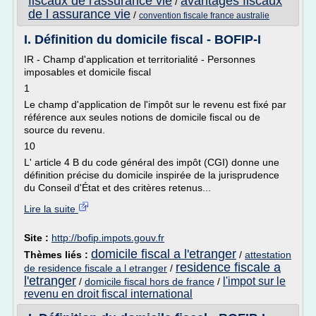
fiscaux de l'assurance vie
avantages fiscaux
/
de l assurance vie
/
convention fiscale france australie
I. Définition du domicile fiscal - BOFIP-I
IR - Champ d'application et territorialité - Personnes
imposables et domicile fiscal
1
Le champ d'application de l'impôt sur le revenu est fixé par
référence aux seules notions de domicile fiscal ou de
source du revenu.
10
L' article 4 B du code général des impôt (CGI) donne une
définition précise du domicile inspirée de la jurisprudence
du Conseil d'État et des critères retenus...
Lire la suite
Site :
http://bofip.impots.gouv.fr
domicile fiscal a l'etranger
Thèmes liés :
/
attestation
residence fiscale a
de residence fiscale a l etranger
/
l'etranger
l'impot sur le
/
domicile fiscal hors de france
/
revenu en droit fiscal international