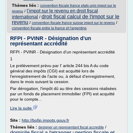
Thèmes liés :
convention fiscale france etats unis impot sur le
l'impot sur le revenu en droit fiscal
/
revenu
droit fiscal calcul de l'impot sur le
international
/
revenu
/
/
convention fiscale france suisse impot sur le revenu
convention fiscale entre la france et l'argentine
RFPI - PVINR - Désignation d'un
représentant accrédité
RFPI - PVINR - Désignation d'un représentant accrédité
1
Le prélèvement prévu par l' article 244 bis A du code
général des impôts (CGI) est acquitté lors de
l'enregistrement de l'acte ou, à défaut d'enregistrement,
dans le mois suivant la cession.
Par dérogation, l'impôt dû au titre des cessions réalisées
par un fonds de placement immobilier (FPI) est acquitté
pour le compte...
Lire la suite
Site :
http://bofip.impots.gouv.fr
Thèmes liés :
/
designer un representant fiscal accredite
domicile fiscal a l'etranger
gestion fiscale et