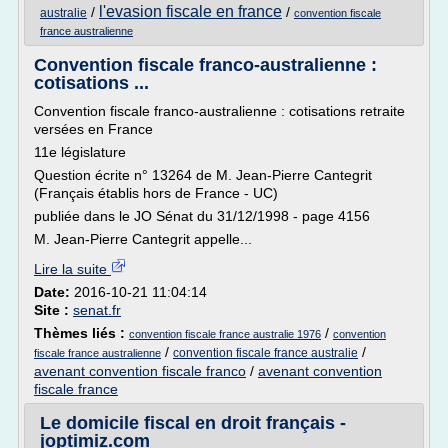
l'evasion fiscale en france
/
/
australie
convention fiscale
france australienne
Convention fiscale franco-australienne :
cotisations ...
Convention fiscale franco-australienne : cotisations retraite
versées en France
11e législature
Question écrite n° 13264 de M. Jean-Pierre Cantegrit
(Français établis hors de France - UC)
publiée dans le JO Sénat du 31/12/1998 - page 4156
M. Jean-Pierre Cantegrit appelle...
Lire la suite
Date:
2016-10-21 11:04:14
Site :
senat.fr
Thèmes liés :
/
convention fiscale france australie 1976
convention
/
/
convention fiscale france australie
fiscale france australienne
avenant convention fiscale franco
/
avenant convention
fiscale france
Le domicile fiscal en droit français -
joptimiz.com