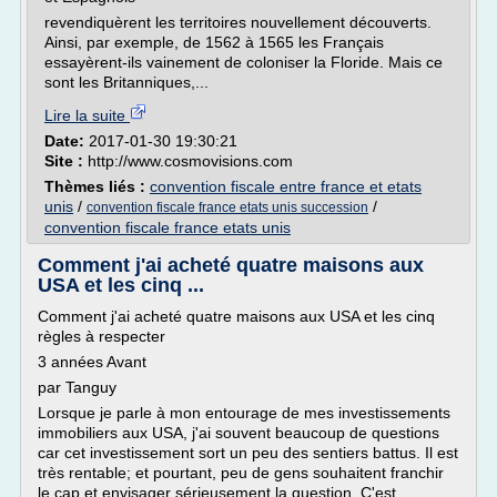
revendiquèrent les territoires nouvellement découverts.
Ainsi, par exemple, de 1562 à 1565 les Français
essayèrent-ils vainement de coloniser la Floride. Mais ce
sont les Britanniques,...
Lire la suite
Date:
2017-01-30 19:30:21
Site :
http://www.cosmovisions.com
Thèmes liés :
convention fiscale entre france et etats
unis
/
/
convention fiscale france etats unis succession
convention fiscale france etats unis
Comment j'ai acheté quatre maisons aux
USA et les cinq ...
Comment j'ai acheté quatre maisons aux USA et les cinq
règles à respecter
3 années Avant
par Tanguy
Lorsque je parle à mon entourage de mes investissements
immobiliers aux USA, j'ai souvent beaucoup de questions
car cet investissement sort un peu des sentiers battus. Il est
très rentable; et pourtant, peu de gens souhaitent franchir
le cap et envisager sérieusement la question. C'est...