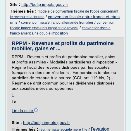
Site :
http://bofip.impots.gouv.fr
Thèmes liés :
modele de convention fiscale de l'ocde concernant
/
convention fiscale entre france et etats
le revenu et la fortune
unis
/
/
convention fiscale franco allemande frontalier
convention
/
fiscale france etats unis impot sur le revenu
convention fiscale
franco americaine double imposition
RPPM - Revenus et profits du patrimoine
mobilier, gains et ...
RPPM - Revenus et profits du patrimoine mobilier, gains
et profits assimilés - Modalités particulières d'imposition -
Régime fiscal des revenus distribués par les sociétés
françaises à des non-résidents - Exonérations totales ou
partielles de retenue à la source (CGI, art. 119 bis, 2) -
Régime de droit commun pour les dividendes distribués
aux sociétés mères européennes
1
La...
Lire la suite
Site :
http://bofip.impots.gouv.fr
l'evasion
Thèmes liés :
/
regime fiscal societe mere fille