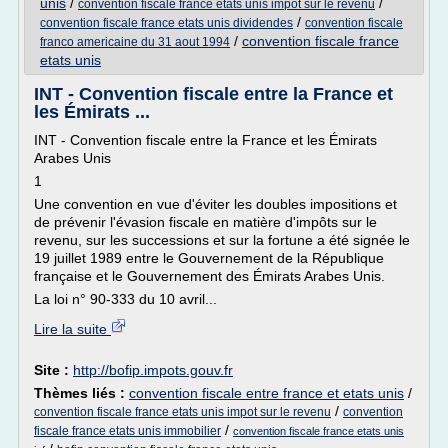
unis
/
/
convention fiscale france etats unis impot sur le revenu
/
convention fiscale france etats unis dividendes
convention fiscale
/
convention fiscale france
franco americaine du 31 aout 1994
etats unis
INT - Convention fiscale entre la France et
les Émirats ...
INT - Convention fiscale entre la France et les Émirats
Arabes Unis
1
Une convention en vue d'éviter les doubles impositions et
de prévenir l'évasion fiscale en matière d'impôts sur le
revenu, sur les successions et sur la fortune a été signée le
19 juillet 1989 entre le Gouvernement de la République
française et le Gouvernement des Émirats Arabes Unis.
La loi n° 90-333 du 10 avril...
Lire la suite
Site :
http://bofip.impots.gouv.fr
Thèmes liés :
convention fiscale entre france et etats unis
/
/
convention fiscale france etats unis impot sur le revenu
convention
/
fiscale france etats unis immobilier
convention fiscale france etats unis