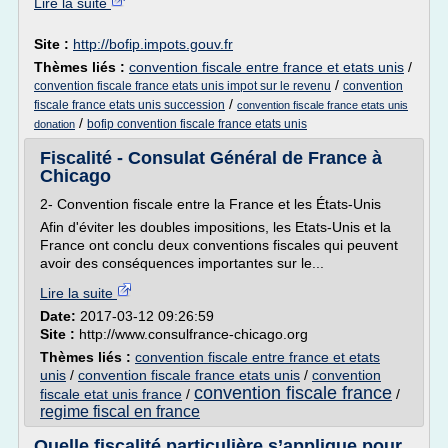
Lire la suite
Site :
http://bofip.impots.gouv.fr
Thèmes liés :
convention fiscale entre france et etats unis
/
/
convention fiscale france etats unis impot sur le revenu
convention
/
fiscale france etats unis succession
convention fiscale france etats unis
/
bofip convention fiscale france etats unis
donation
Fiscalité - Consulat Général de France à
Chicago
2- Convention fiscale entre la France et les États-Unis
Afin d'éviter les doubles impositions, les Etats-Unis et la
France ont conclu deux conventions fiscales qui peuvent
avoir des conséquences importantes sur le...
Lire la suite
Date:
2017-03-12 09:26:59
Site :
http://www.consulfrance-chicago.org
Thèmes liés :
convention fiscale entre france et etats
unis
/
convention fiscale france etats unis
/
convention
convention fiscale france
fiscale etat unis france
/
/
regime fiscal en france
Quelle fiscalité particulière s’applique pour