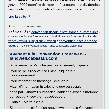
la convention fiscale entre la France et les Etats-Unis du 13
janvier 2009 exonère de retenue à la source les dividendes
payés intra-groupe et toutes les redevances comme les...
Lire la suite
Site :
https://cms.law
Thèmes liés :
convention fiscale entre france et etats unis
/
/
convention fiscale france etats unis dividendes
convention fiscale
/
convention fiscale france
france etats unis impot sur le revenu
etats unis
/
convention fiscale franco americaine dividendes
Avenant à la Convention France-US -
landwell.cabestan.com
Si cet email ne s'affiche pas correctement, cliquer ici
Pour ne plus recevoir ce Flash, cliquer ici :
désabonnement
Pour imprimer ce message : cliquez ici
Flash d'information fiscale, juridique ou sociale
édité par Landwell & Associés, cabinet d'avocats membre
du réseau PricewaterhouseCoopers
France - Alerte fiscale
Signature anticipée d'un nouvel Avenant à la Convention