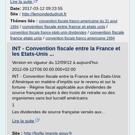
Lire la suite
Date:
2017-03-12 09:23:55
Site :
http://lemondedudroit.fr
Thèmes liés :
convention fiscale franco americaine du 31 aout
/
convention fiscale entre france et etats unis
/
1994
/
convention fiscale
convention fiscale france etats unis dividendes
france etats unis
/
convention fiscale franco americaine 1994
INT - Convention fiscale entre la France et
les Etats-Unis ...
Version en vigueur du 12/09/12 à aujourd'hui.
2012-09-12T06:00:00.000+02:00
INT - Convention fiscale entre la France et les Etats-Unis
d'Amérique en matière d'impôts sur le revenu et sur la
fortune - Régime fiscal applicable aux dividendes de
source française payés à des trusts de retraite ou des
organismes sans but lucratif américains
1
Les dividendes de source française versés aux...
Lire la suite
Site :
http://bofip.impots.gouv.fr