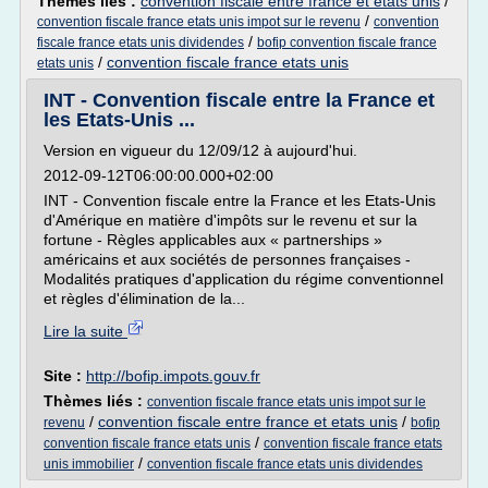
Thèmes liés :
convention fiscale entre france et etats unis
/
/
convention fiscale france etats unis impot sur le revenu
convention
/
fiscale france etats unis dividendes
bofip convention fiscale france
/
convention fiscale france etats unis
etats unis
INT - Convention fiscale entre la France et
les Etats-Unis ...
Version en vigueur du 12/09/12 à aujourd'hui.
2012-09-12T06:00:00.000+02:00
INT - Convention fiscale entre la France et les Etats-Unis
d'Amérique en matière d'impôts sur le revenu et sur la
fortune - Règles applicables aux « partnerships »
américains et aux sociétés de personnes françaises -
Modalités pratiques d'application du régime conventionnel
et règles d'élimination de la...
Lire la suite
Site :
http://bofip.impots.gouv.fr
Thèmes liés :
convention fiscale france etats unis impot sur le
/
convention fiscale entre france et etats unis
/
revenu
bofip
/
convention fiscale france etats unis
convention fiscale france etats
/
unis immobilier
convention fiscale france etats unis dividendes