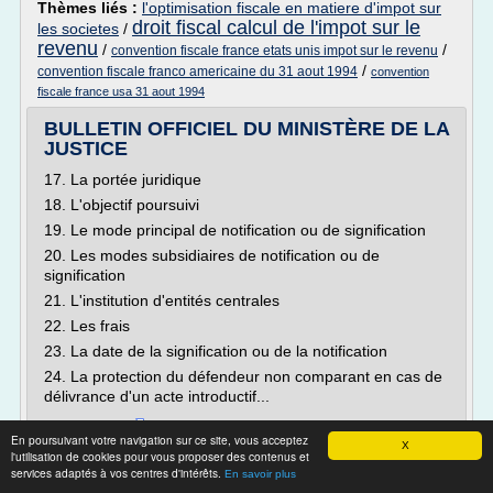
Thèmes liés :
l'optimisation fiscale en matiere d'impot sur
droit fiscal calcul de l'impot sur le
les societes
/
revenu
/
/
convention fiscale france etats unis impot sur le revenu
/
convention fiscale franco americaine du 31 aout 1994
convention
fiscale france usa 31 aout 1994
BULLETIN OFFICIEL DU MINISTÈRE DE LA
JUSTICE
17. La portée juridique
18. L'objectif poursuivi
19. Le mode principal de notification ou de signification
20. Les modes subsidiaires de notification ou de
signification
21. L'institution d'entités centrales
22. Les frais
23. La date de la signification ou de la notification
24. La protection du défendeur non comparant en cas de
délivrance d'un acte introductif...
Lire la suite
En poursuivant votre navigation sur ce site, vous acceptez
X
Date:
2007-03-13 17:29:08
l'utilisation de cookies pour vous proposer des contenus et
services adaptés à vos centres d'intérêts.
Site :
http://www.justice.gouv.fr
En savoir plus