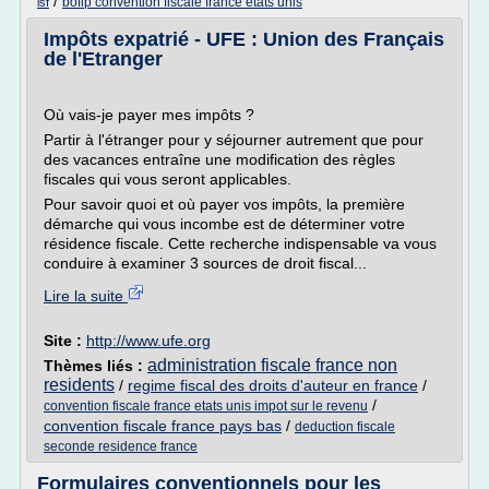
/
bofip convention fiscale france etats unis
isf
Impôts expatrié - UFE : Union des Français
de l'Etranger
Où vais-je payer mes impôts ?
Partir à l'étranger pour y séjourner autrement que pour
des vacances entraîne une modification des règles
fiscales qui vous seront applicables.
Pour savoir quoi et où payer vos impôts, la première
démarche qui vous incombe est de déterminer votre
résidence fiscale. Cette recherche indispensable va vous
conduire à examiner 3 sources de droit fiscal...
Lire la suite
Site :
http://www.ufe.org
administration fiscale france non
Thèmes liés :
residents
/
regime fiscal des droits d'auteur en france
/
/
convention fiscale france etats unis impot sur le revenu
convention fiscale france pays bas
/
deduction fiscale
seconde residence france
Formulaires conventionnels pour les