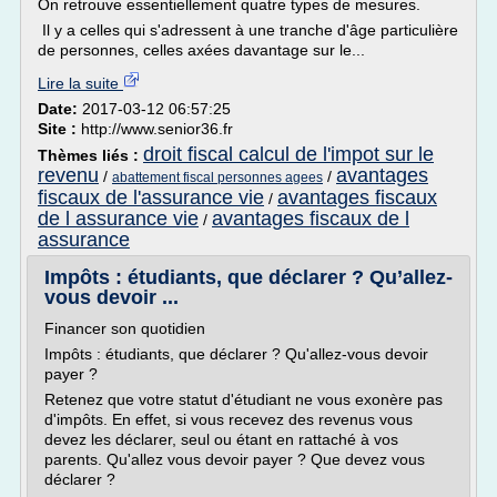
On retrouve essentiellement quatre types de mesures.
Il y a celles qui s'adressent à une tranche d'âge particulière
de personnes, celles axées davantage sur le...
Lire la suite
Date:
2017-03-12 06:57:25
Site :
http://www.senior36.fr
droit fiscal calcul de l'impot sur le
Thèmes liés :
revenu
avantages
/
/
abattement fiscal personnes agees
fiscaux de l'assurance vie
avantages fiscaux
/
de l assurance vie
avantages fiscaux de l
/
assurance
Impôts : étudiants, que déclarer ? Qu’allez-
vous devoir ...
Financer son quotidien
Impôts : étudiants, que déclarer ? Qu'allez-vous devoir
payer ?
Retenez que votre statut d'étudiant ne vous exonère pas
d'impôts. En effet, si vous recevez des revenus vous
devez les déclarer, seul ou étant en rattaché à vos
parents. Qu'allez vous devoir payer ? Que devez vous
déclarer ?