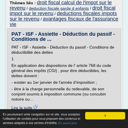
droit fiscal calcul de l'impot sur le
Thèmes liés :
revenu
droit fiscal
/
deduction fiscale garde d enfants
/
impot sur le revenu
deductions fiscales impots
/
sur le revenu
avantages fiscaux de l'assurance
/
vie
PAT - ISF - Assiette - Déduction du passif -
Conditions de ...
PAT - ISF - Assiette - Déduction du passif - Conditions de
déductibilité des dettes
1
En application des dispositions de l' article 768 du code
général des impôts (CGI) , pour être déductibles, les
dettes doivent :
- exister au 1er janvier de l'année d'imposition ;
- être à la charge personnelle du redevable, de son
conjoint soumis à imposition commune (ou concubin
notoire ou...
Lire la suite
En poursuivant votre navigation sur ce site, vous acceptez
X
l'utilisation de cookies pour vous proposer des contenus et
Site :
http://bofip.impots.gouv.fr
services adaptés à vos centres d'intérêts.
En savoir plus
droit fiscal calcul de l'impot sur le
Thèmes liés :