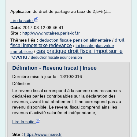
Application du droit de partage au taux de 2,5% (à...
Lire la suite
Date:
2017-03-12 08:46:41
Site :
http://www.notaires.paris-idf.fr
droit
Thèmes liés :
deduction fiscale pension alimentaire
/
fiscal impots taxe redevance
/
loi fiscale plus value
cas pratique droit fiscal impot sur le
immobiliere
/
revenu
/
deduction fiscale pour pension
Définition - Revenu fiscal | Insee
Dernière mise à jour le : 13/10/2016
Définition
Le revenu fiscal correspond à la somme des ressources
déclarées par les contribuables sur la déclaration des
revenus, avant tout abattement. Il ne correspond pas au
revenu disponible. Le revenu fiscal comprend ainsi les
revenus d'activité salariée et indépendante,...
Lire la suite
Site :
https://www.insee.fr