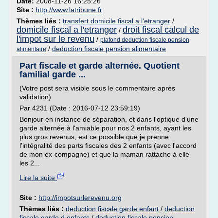
Date:
2008-11-26 16:25:26
Site :
http://www.latribune.fr
Thèmes liés :
transfert domicile fiscal a l'etranger
/
domicile fiscal a l'etranger
droit fiscal calcul de
/
l'impot sur le revenu
/
plafond deduction fiscale pension
/
deduction fiscale pension alimentaire
alimentaire
Part fiscale et garde alternée. Quotient
familial garde ...
(Votre post sera visible sous le commentaire après
validation)
Par 4231 (Date : 2016-07-12 23:59:19)
Bonjour en instance de séparation, et dans l'optique d'une
garde alternée à l'amiable pour nos 2 enfants, ayant les
plus gros revenus, est ce possible que je prenne
l'intégralité des parts fiscales des 2 enfants (avec l'accord
de mon ex-compagne) et que la maman rattache à elle
les 2...
Lire la suite
Site :
http://impotsurlerevenu.org
Thèmes liés :
deduction fiscale garde enfant
/
deduction
fiscale garde d enfants
/
deduction fiscale pension