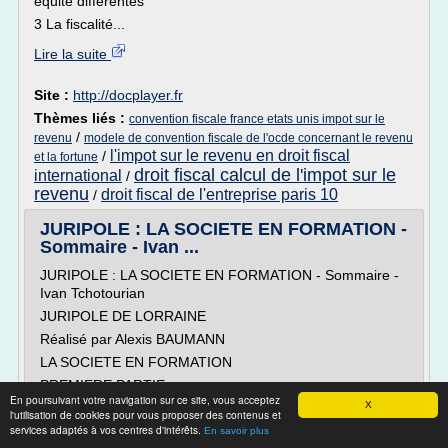
équité différentes
3 La fiscalité...
Lire la suite
Site :
http://docplayer.fr
Thèmes liés :
convention fiscale france etats unis impot sur le
/
revenu
modele de convention fiscale de l'ocde concernant le revenu
l'impot sur le revenu en droit fiscal
/
et la fortune
droit fiscal calcul de l'impot sur le
international
/
revenu
droit fiscal de l'entreprise paris 10
/
JURIPOLE : LA SOCIETE EN FORMATION -
Sommaire - Ivan ...
JURIPOLE : LA SOCIETE EN FORMATION - Sommaire -
Ivan Tchotourian
JURIPOLE DE LORRAINE
Réalisé par Alexis BAUMANN
LA SOCIETE EN FORMATION
PREMIERE PARTIE
En poursuivant votre navigation sur ce site, vous acceptez
X
TITRE 1 : la notion de société en formation
l'utilisation de cookies pour vous proposer des contenus et
services adaptés à vos centres d'intérêts.
Préalablement à l'étude du régime de la société en
En savoir plus