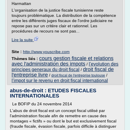
Harmattan
L'organisation de la justice fiscale tunisienne reste
toujours problématique. La distribution de la compétence
entre les différents juges fiscaux de l'ordre judiciaire ne
repose pas sur un critère clair et rationnel. Les
procédures de recours ne sont pas...
Lire la suite
Site :
http://www.youscribe.com
cours gestion fiscale et relations
Thèmes liés :
avec l'administration des impots
l'evolution des
/
droit fiscal de
principes generaux du droit fiscal
/
l'entreprise livre
/
/
droit fiscal de l'entreprise toulouse
l'impot sur le revenu en droit fiscal international
abus-de-droit : ETUDES FISCALES
INTERNATIONALES
Le BOFIP du 24 novembre 2014
L'abus de droit fiscal est un concept fiscal utilisé par
l'administration fiscale afin de remettre en cause des
montages « fictifs » ou dont le but est exclusivement fiscal
(fraude fiscale, évasion fiscale, parfois difficile à distinguer