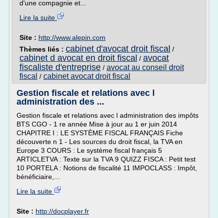
d'une compagnie et...
Lire la suite
Site :
http://www.alepin.com
cabinet d'avocat droit fiscal
Thèmes liés :
/
cabinet d avocat en droit fiscal
avocat
/
fiscaliste d'entreprise
avocat au conseil droit
/
fiscal
cabinet avocat droit fiscal
/
Gestion fiscale et relations avec l
administration des ...
Gestion fiscale et relations avec l administration des impôts
BTS CGO - 1 re année Mise à jour au 1 er juin 2014
CHAPITRE I : LE SYSTÈME FISCAL FRANÇAIS Fiche
découverte n 1 - Les sources du droit fiscal, la TVA en
Europe 3 COURS : Le système fiscal français 5
ARTICLETVA : Texte sur la TVA 9 QUIZZ FISCA : Petit test
10 PORTELA : Notions de fiscalité 11 IMPOCLASS : Impôt,
bénéficiaire,...
Lire la suite
Site :
http://docplayer.fr