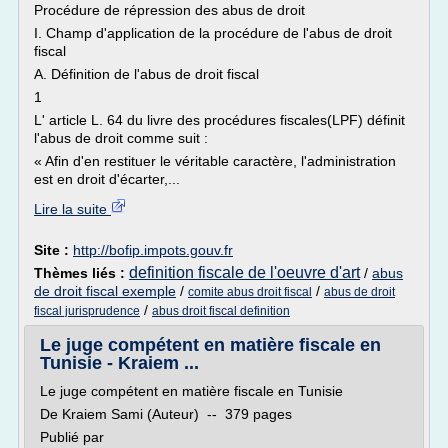
Procédure de répression des abus de droit
I. Champ d'application de la procédure de l'abus de droit
fiscal
A. Définition de l'abus de droit fiscal
1
L' article L. 64 du livre des procédures fiscales(LPF) définit
l'abus de droit comme suit :
« Afin d'en restituer le véritable caractère, l'administration
est en droit d'écarter,...
Lire la suite
Site :
http://bofip.impots.gouv.fr
definition fiscale de l'oeuvre d'art
Thèmes liés :
/
abus
de droit fiscal exemple
/
/
comite abus droit fiscal
abus de droit
/
fiscal jurisprudence
abus droit fiscal definition
Le juge compétent en matière fiscale en
Tunisie - Kraiem ...
Le juge compétent en matière fiscale en Tunisie
De Kraiem Sami (Auteur) -- 379 pages
Publié par